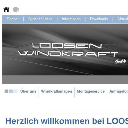
Partner
Bilder / Videos
Information
Downloads
Aktuel
Über uns
Windkraftanlagen
Montageservice
Anfragefo
Herzlich willkommen bei LOO