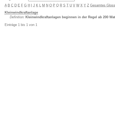
A
B
C
D
E
F
G
H
I
J
K
L
M
N
O
P
Q
R
S
T
U
V
W
X
Y
Z
Gesamtes Gloss
Kleinwindkraftanlage
Definition:
Kleinwindkraftanlagen beginnen in der Regel ab 200 Wat
Einträge 1 bis 1 von 1