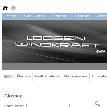
Partner
Bilder / Videos
Information
Downloads
Aktuel
Über uns
Windkraftanlagen
Montageservice
Anfragefo
Glossar
Begriff suchen: